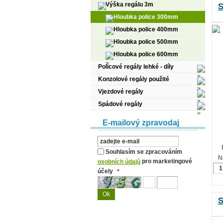
Výška regálu 3m
S
Hloubka police 300mm
Hloubka police 400mm
Hloubka police 500mm
Hloubka police 600mm
Policové regály lehké - díly
Konzolové regály použité
Vjezdové regály
Spádové regály
E-mailový zpravodaj
Souhlasím se zpracováním
N
pro marketingové
osobních údajů
účely
*
S