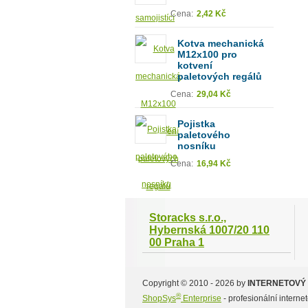
Cena:
2,42 Kč
Kotva mechanická
M12x100 pro
kotvení
paletových regálů
Cena:
29,04 Kč
Pojistka
paletového
nosníku
Cena:
16,94 Kč
Storacks s.r.o.,
Hybernská 1007/20 110
00 Praha 1
Copyright © 2010 - 2026 by
INTERNETOVÝ
®
ShopSys
Enterprise
- profesionální intern