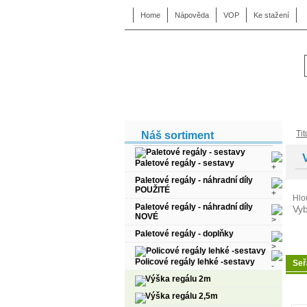
Home
Nápověda
VOP
Ke stažení
Tit
Náš sortiment
Paletové regály - sestavy
Paletové regály - náhradní díly
POUŽITÉ
Hlo
Paletové regály - náhradní díly
Vyb
NOVÉ
Paletové regály - doplňky
Policové regály lehké -sestavy
Seř
Výška regálu 2m
Výška regálu 2,5m