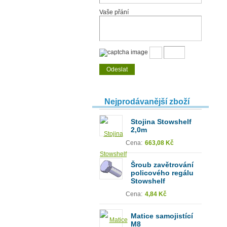
Vaše přání
Nejprodávanější zboží
Stojina Stowshelf
2,0m
Cena:
663,08 Kč
Šroub zavětrování
policového regálu
Stowshelf
Cena:
4,84 Kč
Matice samojistící
M8