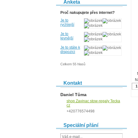
Anketa
Proč nakupujete přes internet?
Je to
rychlejší
Je to
levnější
Je to stále k
dispozici
Celkem 55 hlasů
N
Kontakt
Daniel Tůma
shop Zavinac stow-regaly Tecka
cz
+420776574498
Speciální přání