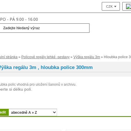
CZK
PO - PÁ 9.00 - 16.00
ulní stránka
»
Policové regály lehké -sestavy
»
Výška regálu 3m
» Hloubka police
Výška regálu 3m , hloubka police 300mm
ubka polic vhodná pro uložení šanonů v archivu.
erte si délku polí.
adit