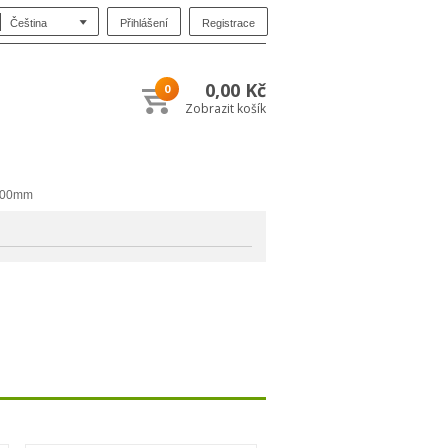
Přihlášení
Registrace
Čeština
0,00 Kč
0
Zobrazit košík
 300mm