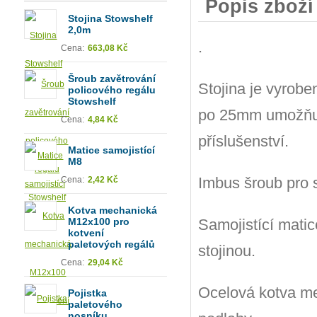
Popis zboží
Stojina Stowshelf
2,0m
.
Cena:
663,08 Kč
Šroub zavětrování
Stojina je vyrob
policového regálu
Stowshelf
po 25mm umožňuje
Cena:
4,84 Kč
příslušenství.
Matice samojistící
M8
Imbus šroub pro s
Cena:
2,42 Kč
Kotva mechanická
Samojistící matic
M12x100 pro
kotvení
paletových regálů
stojinou.
Cena:
29,04 Kč
Ocelová kotva me
Pojistka
paletového
nosníku