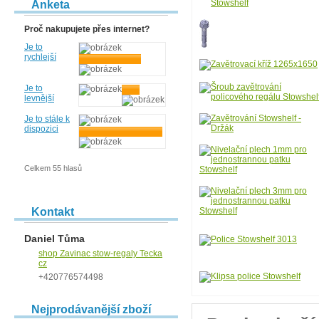
Anketa
Proč nakupujete přes internet?
Je to
rychlejší
Je to
levnější
Je to stále k
dispozici
Celkem 55 hlasů
Kontakt
Daniel Tůma
shop Zavinac stow-regaly Tecka
cz
+420776574498
Nejprodávanější zboží