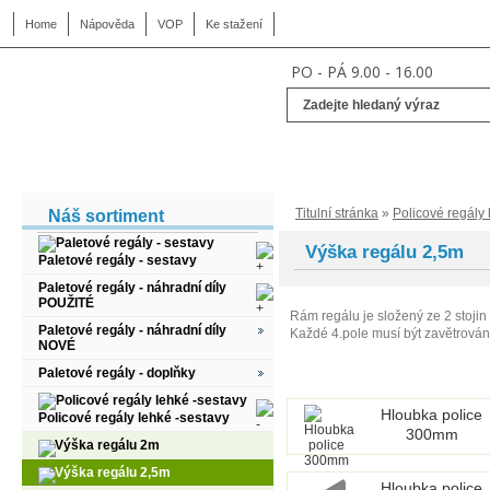
Home
Nápověda
VOP
Ke stažení
PO - PÁ 9.00 - 16.00
Titulní stránka
»
Policové regály 
Náš sortiment
Výška regálu 2,5m
Paletové regály - sestavy
Paletové regály - náhradní díly
POUŽITÉ
Rám regálu je složený ze 2 stojin
Paletové regály - náhradní díly
Každé 4.pole musí být zavětrová
NOVÉ
Paletové regály - doplňky
Hloubka police
Policové regály lehké -sestavy
300mm
Výška regálu 2m
Výška regálu 2,5m
Hloubka police