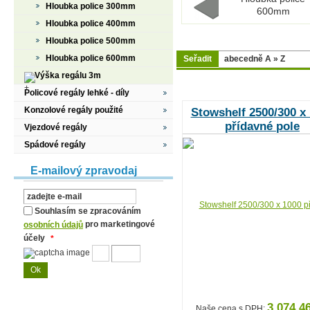
Hloubka police 300mm
600mm
Hloubka police 400mm
Hloubka police 500mm
Hloubka police 600mm
Seřadit
Výška regálu 3m
Policové regály lehké - díly
Konzolové regály použité
Stowshelf 2500/300 x
přídavné pole
Vjezdové regály
Spádové regály
E-mailový zpravodaj
Souhlasím se zpracováním
pro marketingové
osobních údajů
účely
*
3 074,4
Naše cena s DPH: