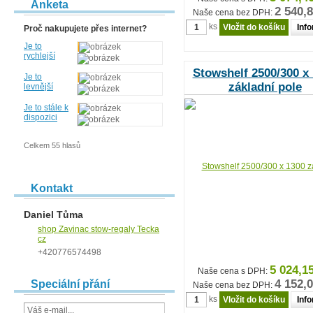
Anketa
2 540,
Naše cena bez DPH:
ks
Inf
Proč nakupujete přes internet?
Je to
rychlejší
Stowshelf 2500/300 x
Je to
základní pole
levnější
Je to stále k
dispozici
Celkem 55 hlasů
Kontakt
Daniel Tůma
shop Zavinac stow-regaly Tecka
cz
+420776574498
5 024,1
Naše cena s DPH:
4 152,
Speciální přání
Naše cena bez DPH:
ks
Inf