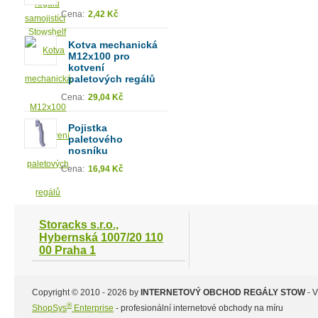
Cena:
2,42 Kč
Kotva mechanická
M12x100 pro
kotvení
paletových regálů
Cena:
29,04 Kč
Pojistka
paletového
nosníku
Cena:
16,94 Kč
Storacks s.r.o.,
Hybernská 1007/20 110
00 Praha 1
Copyright © 2010 - 2026 by
INTERNETOVÝ OBCHOD REGÁLY STOW
- 
®
ShopSys
Enterprise
- profesionální internetové obchody na míru