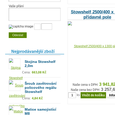
Vaše přání
Stowshelf 2500/400 x
přídavné pole
Nejprodávanější zboží
Stojina Stowshelf
2,0m
Cena:
663,08 Kč
Šroub zavětrování
3 941,8
Naše cena s DPH:
policového regálu
3 257,
Naše cena bez DPH:
Stowshelf
ks
Inf
Cena:
4,84 Kč
Matice samojistící
M8