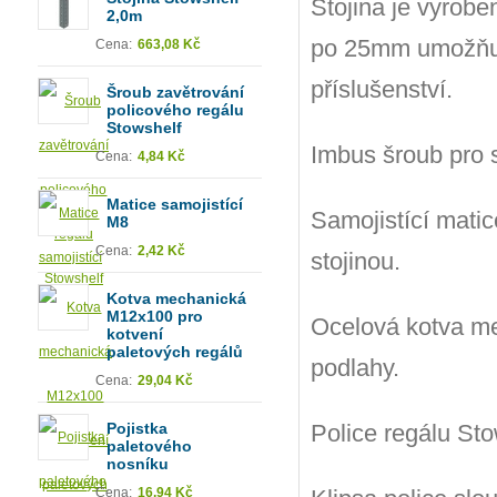
Stojina je vyrob
2,0m
po 25mm umožňuje
Cena:
663,08 Kč
příslušenství.
Šroub zavětrování
policového regálu
Stowshelf
Imbus šroub pro s
Cena:
4,84 Kč
Matice samojistící
Samojistící matic
M8
Cena:
2,42 Kč
stojinou.
Kotva mechanická
M12x100 pro
Ocelová kotva me
kotvení
paletových regálů
podlahy.
Cena:
29,04 Kč
Pojistka
Police regálu Sto
paletového
nosníku
Cena:
16,94 Kč