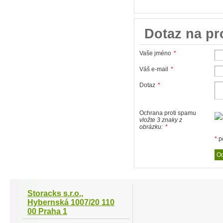
Dotaz na p
Vaše jméno
*
Váš e-mail
*
Dotaz
*
Ochrana proti spamu
vložte 3 znaky z
obrázku:
*
*
p
Storacks s.r.o.,
Hybernská 1007/20 110
00 Praha 1