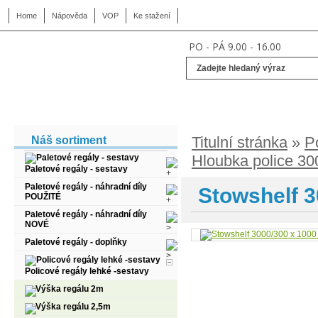
Home
Nápověda
VOP
Ke stažení
PO - PÁ 9.00 - 16.00
Titulní stránka
»
P
Náš sortiment
Hloubka police 3
Paletové regály - sestavy
Paletové regály - náhradní díly
Stowshelf 3
POUŽITÉ
Paletové regály - náhradní díly
NOVÉ
Paletové regály - doplňky
Policové regály lehké -sestavy
Výška regálu 2m
Výška regálu 2,5m