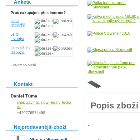
Anketa
Proč nakupujete přes internet?
Je to
rychlejší
Je to
levnější
Je to stále k
dispozici
Celkem 55 hlasů
Kontakt
Daniel Tůma
shop Zavinac stow-regaly Tecka
Popis zboží
cz
+420776574498
.
Nejprodávanější zboží
Stojina Stowshelf