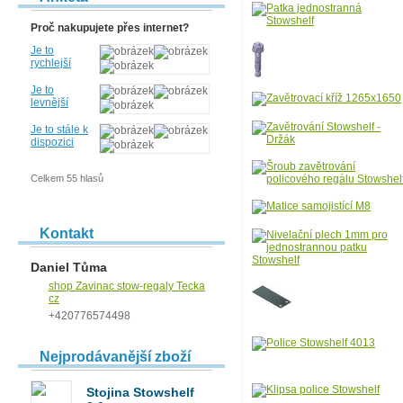
Proč nakupujete přes internet?
Je to
rychlejší
Je to
levnější
Je to stále k
dispozici
Celkem 55 hlasů
Kontakt
Daniel Tůma
shop Zavinac stow-regaly Tecka
cz
+420776574498
Nejprodávanější zboží
Stojina Stowshelf