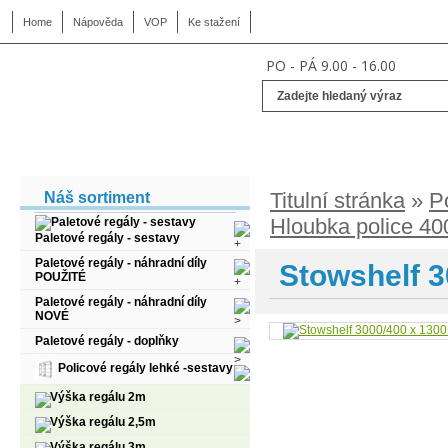
Home
Nápověda
VOP
Ke stažení
PO - PÁ 9.00 - 16.00
Titulní stránka
»
P
Náš sortiment
Hloubka police 4
Paletové regály - sestavy
Paletové regály - náhradní díly
Stowshelf 3
POUŽITÉ
Paletové regály - náhradní díly
NOVÉ
Paletové regály - doplňky
Policové regály lehké -sestavy
Výška regálu 2m
Výška regálu 2,5m
Výška regálu 3m