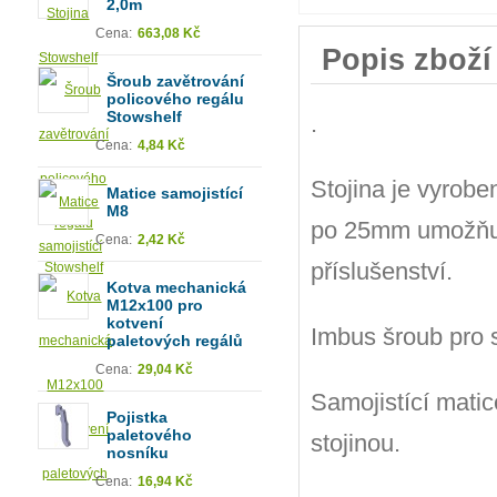
2,0m
Cena:
663,08 Kč
Popis zboží
Šroub zavětrování
policového regálu
Stowshelf
.
Cena:
4,84 Kč
Stojina je vyrob
Matice samojistící
M8
po 25mm umožňuje
Cena:
2,42 Kč
příslušenství.
Kotva mechanická
M12x100 pro
kotvení
Imbus šroub pro s
paletových regálů
Cena:
29,04 Kč
Samojistící matic
Pojistka
paletového
stojinou.
nosníku
Cena:
16,94 Kč