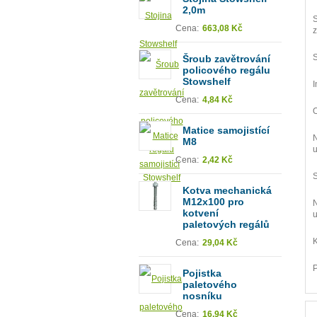
2,0m
S
Cena:
663,08 Kč
z
S
Šroub zavětrování
policového regálu
Stowshelf
I
Cena:
4,84 Kč
O
Matice samojistící
N
M8
u
Cena:
2,42 Kč
S
Kotva mechanická
M12x100 pro
N
kotvení
u
paletových regálů
K
Cena:
29,04 Kč
P
Pojistka
paletového
nosníku
Cena:
16,94 Kč