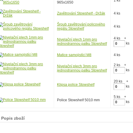
1 ks
965x1650
Zavětrování Stowshelf - Držák
4 ks
Šroub zavětrování policového
4 ks
regálu Stowshelf
4 ks
+
Nivelační plech 1mm pro
ks
jednostrannou patku Stowshelf
Matice samojistící M8
4 ks
2 ks
+
Nivelační plech 3mm pro
ks
jednostrannou patku Stowshelf
20 ks
+
Klipsa police Stowshelf
ks
5 ks
+
Police Stowshelf 5010 mm
ks
Popis zboží