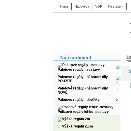
Home
Nápověda
VOP
Ke stažení
Tit
Náš sortiment
zá
Paletové regály - sestavy
Paletové regály - náhradní díly
POUŽITÉ
Paletové regály - náhradní díly
NOVÉ
Paletové regály - doplňky
Policové regály lehké -sestavy
Výška regálu 2m
Výška regálu 2,5m