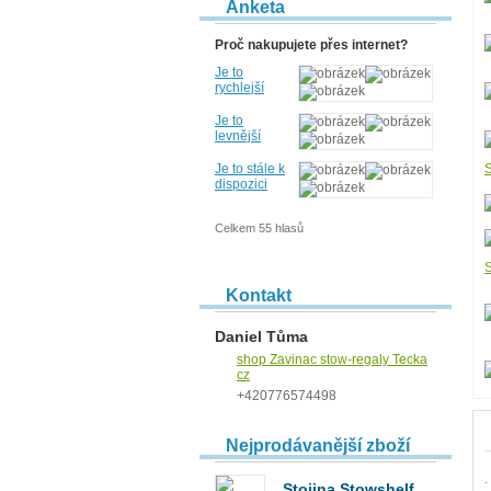
Anketa
Proč nakupujete přes internet?
Je to
rychlejší
Je to
levnější
Je to stále k
dispozici
Celkem 55 hlasů
Kontakt
Daniel Tůma
shop Zavinac stow-regaly Tecka
cz
+420776574498
Nejprodávanější zboží
.
Stojina Stowshelf