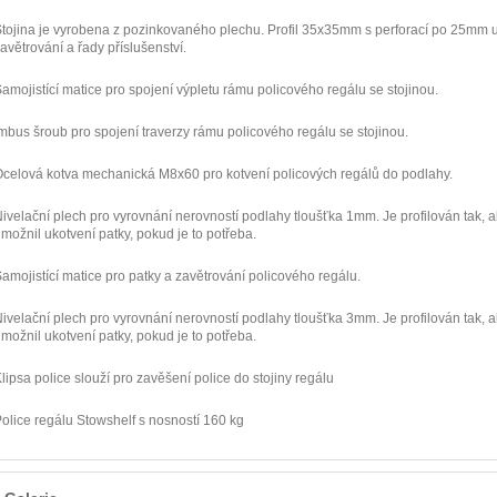
tojina je vyrobena z pozinkovaného plechu. Profil 35x35mm s perforací po 25mm 
avětrování a řady příslušenství.
amojistící matice pro spojení výpletu rámu policového regálu se stojinou.
mbus šroub pro spojení traverzy rámu policového regálu se stojinou.
celová kotva mechanická M8x60 pro kotvení policových regálů do podlahy.
ivelační plech pro vyrovnání nerovností podlahy tloušťka 1mm. Je profilován tak, a
možnil ukotvení patky, pokud je to potřeba.
amojistící matice pro patky a zavětrování policového regálu.
ivelační plech pro vyrovnání nerovností podlahy tloušťka 3mm. Je profilován tak, a
možnil ukotvení patky, pokud je to potřeba.
lipsa police slouží pro zavěšení police do stojiny regálu
olice regálu Stowshelf s nosností 160 kg