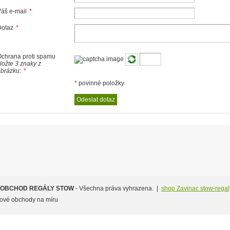
áš e-mail
*
Dotaz
*
chrana proti spamu
ložte 3 znaky z
brázku:
*
*
povinné položky
 OBCHOD REGÁLY STOW
- Všechna práva vyhrazena. |
shop Zavinac stow-regal
etové obchody na míru