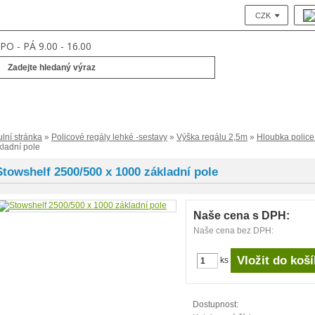
CZK
PO - PÁ 9.00 - 16.00
ulní stránka
»
Policové regály lehké -sestavy
»
Výška regálu 2,5m
»
Hloubka polic
kladní pole
Stowshelf 2500/500 x 1000 základní pole
Naše cena s DPH:
Naše cena bez DPH:
ks
Dostupnost: