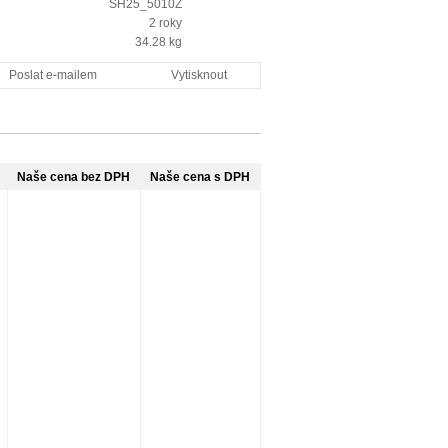
SH25_5010Z
2 roky
34.28
kg
Poslat e-mailem
Vytisknout
Naše cena bez DPH
Naše cena s DPH