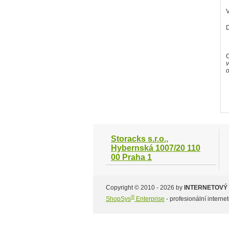
V
O
v
o
Storacks s.r.o.,
Hybernská 1007/20 110
00 Praha 1
Copyright © 2010 - 2026 by
INTERNETOVÝ
®
ShopSys
Enterprise
- profesionální intern