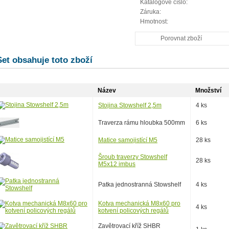
Katalogové číslo:
Záruka:
Hmotnost:
Porovnat zboží
Set obsahuje toto zboží
Název
Množství
Stojina Stowshelf 2,5m
4 ks
Traverza rámu hloubka 500mm
6 ks
Matice samojistící M5
28 ks
Šroub traverzy Stowshelf
28 ks
M5x12 imbus
Patka jednostranná Stowshelf
4 ks
Kotva mechanická M8x60 pro
4 ks
kotvení policových regálů
Zavětrovací kříž SHBR