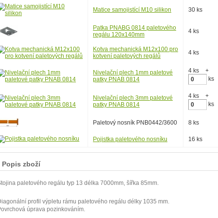
Matice samojistící M10 silikon
30 ks
Patka PNABG 0814 paletového
4 ks
regálu 120x140mm
Kotva mechanická M12x100 pro
4 ks
kotvení paletových regálů
4 ks
+
Nivelační plech 1mm paletové
ks
patky PNAB 0814
4 ks
+
Nivelační plech 3mm paletové
ks
patky PNAB 0814
Paletový nosník PNB0442/3600
8 ks
Pojistka paletového nosníku
16 ks
Popis zboží
tojina paletového regálu typ 13 délka 7000mm, šířka 85mm.
iagonální profil výpletu rámu paletového regálu délky 1035 mm.
Povrchová úprava pozinkováním.