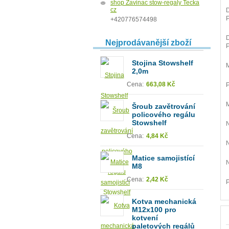
shop Zavinac stow-regaly Tecka
cz
D
+420776574498
D
Nejprodávanější zboží
Stojina Stowshelf
M
2,0m
Cena:
663,08 Kč
P
Šroub zavětrování
policového regálu
Stowshelf
N
Cena:
4,84 Kč
N
Matice samojistící
N
M8
Cena:
2,42 Kč
P
Kotva mechanická
M12x100 pro
kotvení
paletových regálů