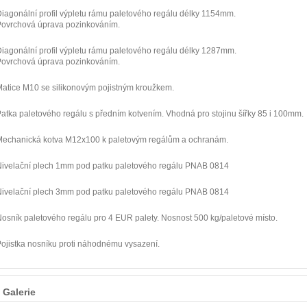
iagonální profil výpletu rámu paletového regálu délky 1154mm.
Povrchová úprava pozinkováním.
iagonální profil výpletu rámu paletového regálu délky 1287mm.
Povrchová úprava pozinkováním.
atice M10 se silikonovým pojistným kroužkem.
atka paletového regálu s předním kotvením. Vhodná pro stojinu šířky 85 i 100mm.
Mechanická kotva M12x100 k paletovým regálům a ochranám.
ivelační plech 1mm pod patku paletového regálu PNAB 0814
ivelační plech 3mm pod patku paletového regálu PNAB 0814
osník paletového regálu pro 4 EUR palety. Nosnost 500 kg/paletové místo.
ojistka nosníku proti náhodnému vysazení.
Galerie