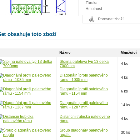
Záruka:
Hmotnost:
Porovnat zboží
Set obsahuje toto zboží
Název
Množství
Stojina paletová typ 13 délka
4 ks
7000mm
Diagonální profil paletového
4 ks
rámu - 1035 mm
Diagonální profil paletového
6 ks
rámu - 1154 mm
Diagonální profil paletového
14 ks
rámu - 1287 mm
Distanční trubička paletového
4 ks
rámu
Šroub diagonály paletového
30 ks
regálu