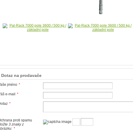
Dotaz na prodavače
Vaše jméno
*
áš e-mail
*
Dotaz
*
chrana proti spamu
ložte 3 znaky z
brázku:
*