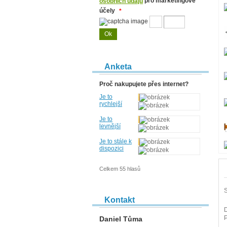
pro marketingové
osobních údajů
účely
*
Anketa
Proč nakupujete přes internet?
Je to
rychlejší
Je to
levnější
Je to stále k
dispozici
Celkem 55 hlasů
S
Kontakt
D
Daniel Tůma