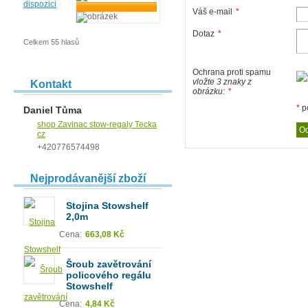
dispozici
Váš e-mail
*
Dotaz
*
Celkem 55 hlasů
Ochrana proti spamu
vložte 3 znaky z
Kontakt
obrázku:
*
*
p
Daniel Tůma
shop Zavinac stow-regaly Tecka
cz
+420776574498
Nejprodávanější zboží
Stojina Stowshelf
2,0m
Cena:
663,08 Kč
Šroub zavětrování
policového regálu
Stowshelf
Cena:
4,84 Kč