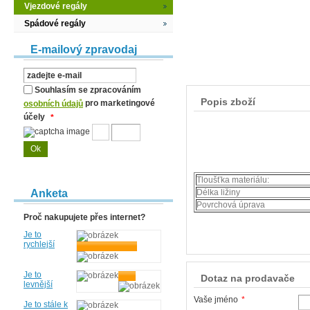
Vjezdové regály
Spádové regály
E-mailový zpravodaj
Souhlasím se zpracováním
Popis zboží
pro marketingové
osobních údajů
účely
*
Tloušťka materiálu:
Anketa
Délka ližiny
Povrchová úprava
Proč nakupujete přes internet?
Je to
rychlejší
Je to
Dotaz na prodavače
levnější
Vaše jméno
*
Je to stále k