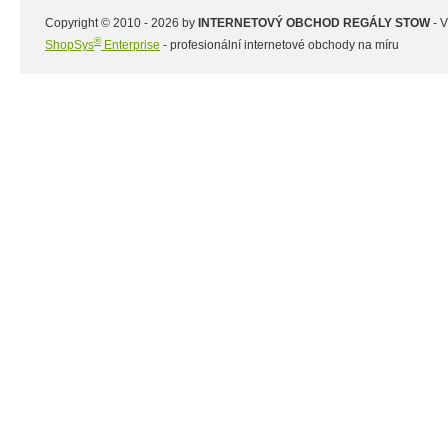
Copyright © 2010 - 2026 by
INTERNETOVÝ OBCHOD REGÁLY STOW
- 
®
ShopSys
Enterprise
- profesionální internetové obchody na míru