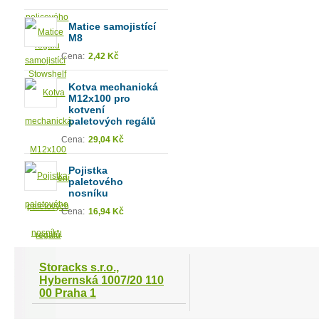
Matice samojistící
M8
Cena:
2,42 Kč
Kotva mechanická
M12x100 pro
kotvení
paletových regálů
Cena:
29,04 Kč
Pojistka
paletového
nosníku
Cena:
16,94 Kč
Storacks s.r.o.,
Hybernská 1007/20 110
00 Praha 1